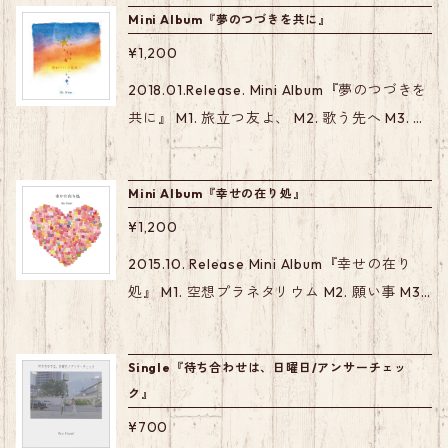
Mini Album『夢のつづきを共に』
や楽曲の見所を メンバーがわちゃわちゃ話し
ています！
¥1,200
2018.01.Release. Mini Album『夢のつづきを
共に』 M1. 旅立つ友よ、 M2. 歌う先へ M3. ハ
レノカオリ M4. 真夜中ファンタジー M5. ライ
ブハウス
Mini Album『幸せの在り処』
¥1,200
2015.10. Release Mini Album『幸せの在り
処』 M1. 空想プラネタリウム M2. 願い事 M3.
僕なりの伝え方 M4. ユメミゴコチ M5. タイム
マシントラベル
Single『待ち合わせは、日曜日/アンサーチェッ
ク』
¥700