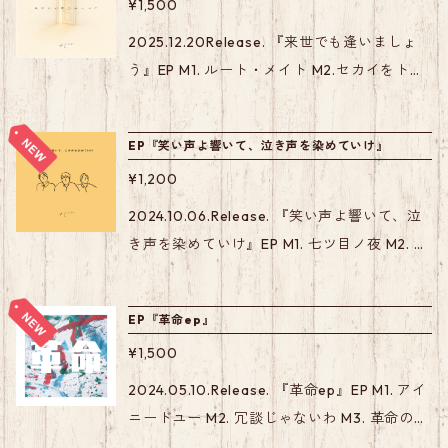
¥1,500
2025.12.20Release. 『来世でも逢いましょ
う』EP M1. ルート・メイト M2.セカイをトリ
コ M3.つまらなくなんか M4.アンブレラ
EP『笑い声よ響いて、泣き声を染めていけ』
¥1,200
2024.10.06.Release. 『笑い声よ響いて、泣
き声を染めていけ』EP M1. 七ツ目ノ夜 M2. O
ne day M3. ピース・サイン M4. Q&A
EP『革命ep』
¥1,500
2024.05.10.Release. 『革命ep』EP M1. アイ
ニードユー M2. 冗談じゃないわ M3. 革命のマ
ーチ M4. Life is M5. ミックス・ジュース