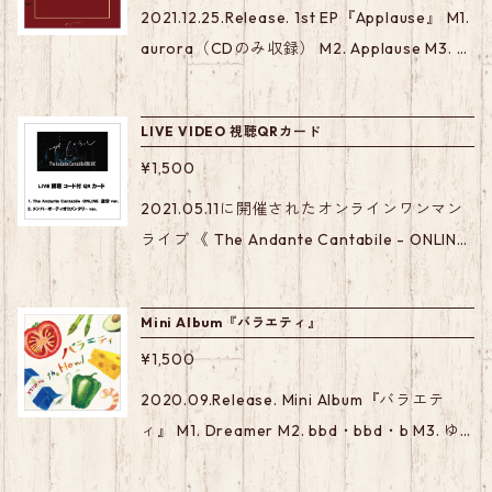
2021.12.25.Release. 1st EP『Applause』 M1.
aurora（CDのみ収録） M2. Applause M3. St
ayTuned M4. メリー・パレード M5. 透明人間
M6. アルカ M7. Trail
LIVE VIDEO 視聴QRカード
¥1,500
2021.05.11に開催されたオンラインワンマン
ライブ 《 The Andante Cantabile - ONLINE
- 》 ライブ映像が無期限で視聴可能なQRコー
ド付き ポストカードタイプ 直筆サイン入り
Mini Album『バラエティ』
QRカード （サインにお名前を入れて欲しい
¥1,500
方は備考欄にて記載をお願いします） *QRコ
ードを読み込むとYouTube限定公開ページへ
2020.09.Release. Mini Album『バラエテ
ジャンプします LIVE通常ver.に加え メンバー
ィ』 M1. Dreamer M2. bbd・bbd・b M3. ゆ
オーディオコメンタリーver.付き！ *オーデ
めみし頃 M4. Lovin' you M5. ツナイデ
ィオコメンタリーとは...? 副音声にてライブ