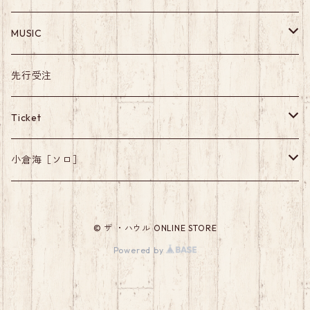
Apparel
MUSIC
Others
Album
先行受注
Single
Ticket
Live
ワンマンライブ
小倉海［ソロ］
EP
MUSIC
© ザ ・ハウル ONLINE STORE
Powered by