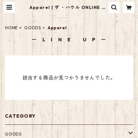
Apparel | ザ ・ハウル ONLINE ST
ORE
HOME
GOODS
Apparel
ー L I N E U P ー
該当する商品が見つかりませんでした。
CATEGORY
GOODS