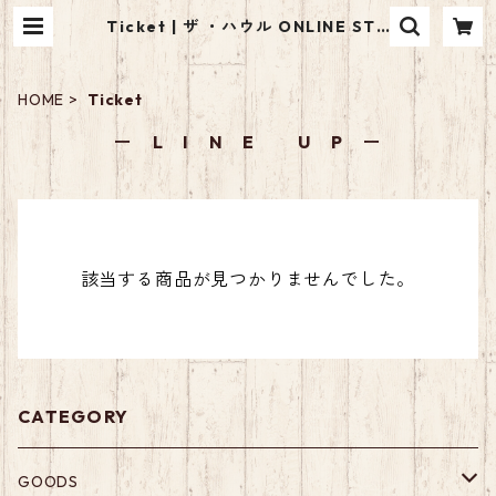
Ticket | ザ ・ハウル ONLINE STO
RE
HOME
Ticket
ー L I N E U P ー
該当する商品が見つかりませんでした。
CATEGORY
GOODS