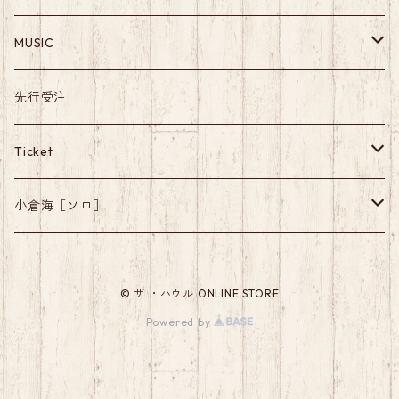
Apparel
MUSIC
Others
Album
先行受注
Single
Ticket
Live
ワンマンライブ
小倉海［ソロ］
EP
MUSIC
© ザ ・ハウル ONLINE STORE
Powered by